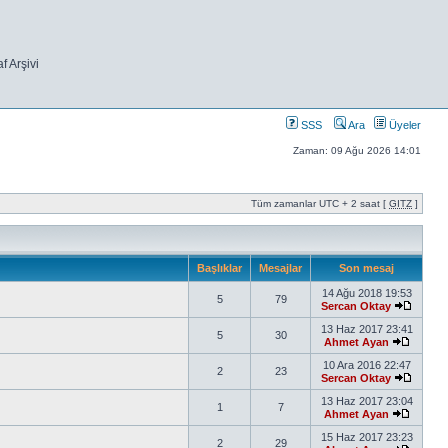
f Arşivi
SSS
Ara
Üyeler
Zaman: 09 Ağu 2026 14:01
Tüm zamanlar UTC + 2 saat [
GITZ
]
Başlıklar
Mesajlar
Son mesaj
14 Ağu 2018 19:53
5
79
Sercan Oktay
13 Haz 2017 23:41
5
30
Ahmet Ayan
10 Ara 2016 22:47
2
23
Sercan Oktay
13 Haz 2017 23:04
1
7
Ahmet Ayan
15 Haz 2017 23:23
2
29