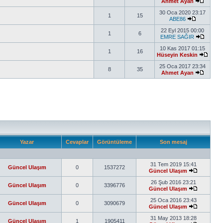
Ahmet Ayan
30 Oca 2020 23:17
1
15
ABE86
22 Eyl 2015 00:00
1
6
EMRE SAĞIR
10 Kas 2017 01:15
1
16
Hüseyin Keskin
25 Oca 2017 23:34
8
35
Ahmet Ayan
Yazar
Cevaplar
Görüntüleme
Son mesaj
31 Tem 2019 15:41
Güncel Ulaşım
0
1537272
Güncel Ulaşım
26 Şub 2016 23:21
Güncel Ulaşım
0
3396776
Güncel Ulaşım
25 Oca 2016 23:43
Güncel Ulaşım
0
3090679
Güncel Ulaşım
31 May 2013 18:28
Güncel Ulaşım
1
1905411