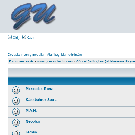
Giriş
Kayıt
Cevaplanmamış mesajlar
|
Aktif başlıkları görüntüle
Forum ana sayfa
»
www.guncelulasim.com
»
Güncel Şehiriçi ve Şehirlerarası Ulaşım A
Mercedes-Benz
Kässbohrer-Setra
M.A.N.
Neoplan
Temsa