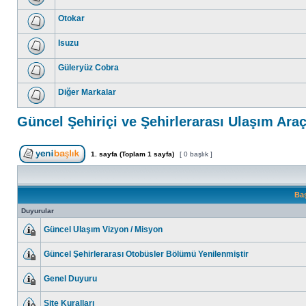
Otokar
Isuzu
Güleryüz Cobra
Diğer Markalar
Güncel Şehiriçi ve Şehirlerarası Ulaşım Araçla
1
. sayfa (Toplam
1
sayfa)
[ 0 başlık ]
Baş
Duyurular
Güncel Ulaşım Vizyon / Misyon
Güncel Şehirlerarası Otobüsler Bölümü Yenilenmiştir
Genel Duyuru
Site Kuralları